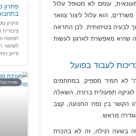
ונאית, עומס לא מטופל עלול
פתרון ס
בתחבורה
משרדים, הוא עלול ליצור צוואר
פתרון ספ
פוך לבעיה בטיחותית. לכן התראה
ציבורית 
 שהיא מאפשרת לארגון לעשות
תפוסה וז
לשיפור ת
ודיוק החל
ריכות לעבוד בפועל
" לא תמיד מספיק. במתחמים
ספירת קהל
וגיקה תפעולית ברורה. השאלה
 הקשר בין נפח התנועה, קצב
וגדרה מראש.
זור מזון בקניון מגיע ל-80% תפוסה בשעה רגילה, זה לא בהכרח