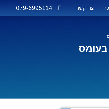
079-6995114
ה
צור קשר
ס
 בעומס