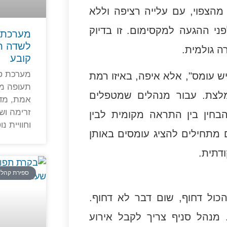
צפוי, עם עלייה רציפה וללא
פני ההגעה למקסימום. זו בדיוק
מערכת 
לשדה ת
 גולמית.
קובע
מערכת ספ
ש עומס", אלא איפה, באיזו רמת
תעופה מ
לצת. עבור מנהלים שמטפלים
אמת, מדי
זרימה וש
חין בין התראה מקומית לבין
וחוויית נ
 מתחילים להציג עומסים באותן
ודתית.
ספירת קהל
כול דחוף, שום דבר לא דחוף.
מנהל סניף צריך לקבל אירוע