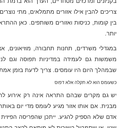
בקניונים ומרכזים מסחריים, הערך הוא ברמת הנ
צריכים להבין אילו אזורים מתמלאים, מתי נוצרים 
בין קומות, כניסות ואזורים משותפים. כאן ההת
יותר.
במגדלי משרדים, תחנות תחבורה, מוזיאונים, אצט
משמשות גם לעמידה במדיניות תפוסה וגם לני
שבמהלך היום היו עומסים. צריך לדעת בזמן אמת
כשעומס הוא לא תקלה אלא דפוס
יש גם מקרים שבהם התראה אינה רק אירוע להפ
מבנית. אם אותו אזור מגיע לעומס מדי יום באות
אדם שלא הספיק להגיע. ייתכן שהפריסה הפיזית ל
שגוי, או שתמהיל השירות לא מותאם לקצב התנוע