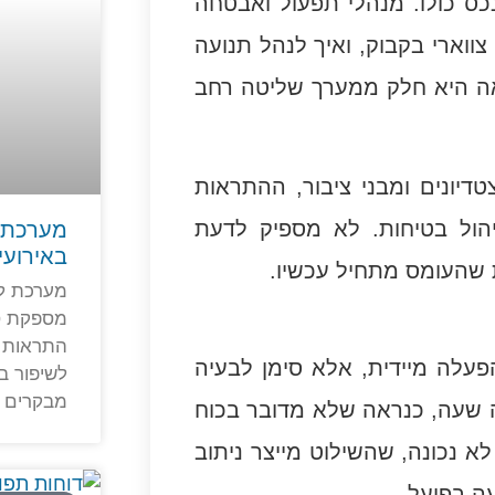
כס כולו. מנהלי תפעול ואבטחה
צווארי בקבוק, ואיך לנהל תנועה
ראה היא חלק ממערך שליטה רחב
דיונים ומבני ציבור, ההתראות
הול בטיחות. לא מספיק לדעת
מערכת ל
באירועי
 שהעומס מתחיל עכשיו.
מערכת לנ
מספקת ס
התראות ו
עלה מיידית, אלא סימן לבעיה
לשיפור בט
מבקרים 
ה שעה, כנראה שלא מדובר בכוח
א נכונה, שהשילוט מייצר ניתוב
ה בפועל.